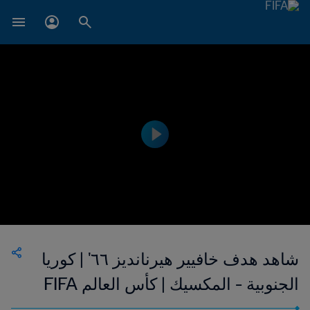
شاهد هدف خافيير هيرنانديز ٦٦' | كوريا
الجنوبية - المكسيك | كأس العالم FIFA
روسيا ٢٠١٨