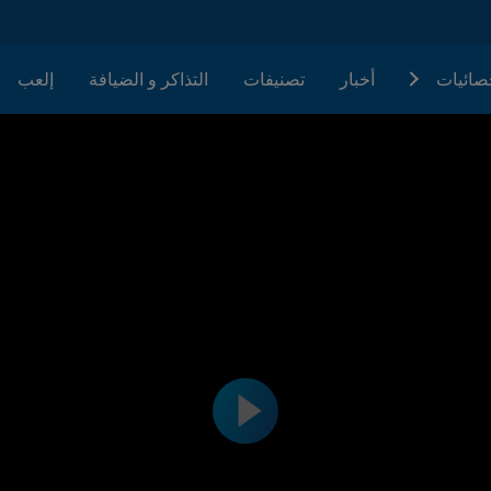
حصائيات
أخبار
تصنيفات
التذاكر و الضيافة
إلعب