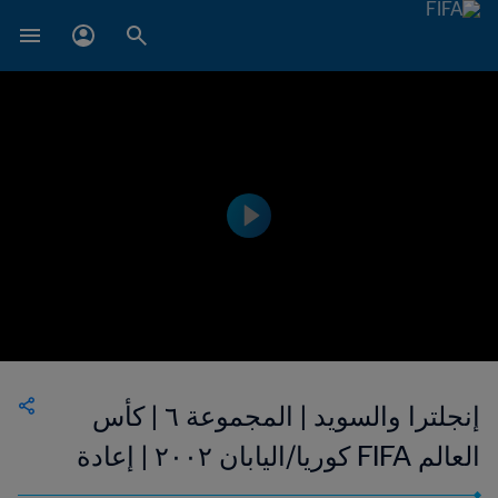
إنجلترا والسويد | المجموعة ٦ | كأس
العالم FIFA كوريا/اليابان ٢٠٠٢ | إعادة
المباراة