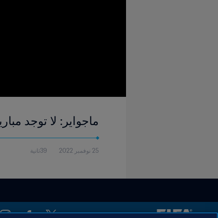
ماجواير: لا توجد مبا
25 نوفمبر 2022
39ثانية