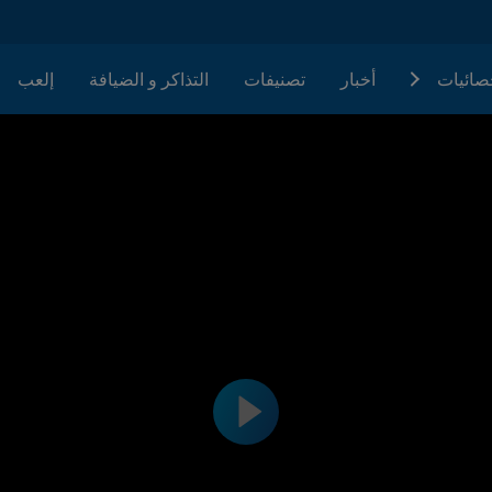
حصائيات
أخبار
تصنيفات
التذاكر و الضيافة
إلعب