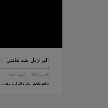
البرازيل ضد هايتي | المجموعة 
20 يونيو 2026
2دقيقة 14ثانية
شاهد ملخص مباراة البرازيل وهايتي التي جرت في استاد فيلا