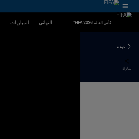
النهائي
المباريات
ا
كأس العالم FIFA 2026™
عودة
شارك