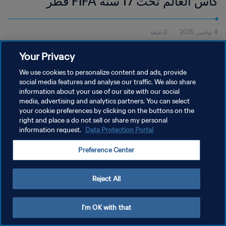
كأس العالم تحت 17 سنة FIFA قطر
2025™ | أبرز اللقطات
4 نوفمبر 2025
2دقيقة
شاهد أبرز لقطات مباراة هايتي ومصر التي أُقيمت في أسباير زون، الدوحة،
Your Privacy
يوم الثلاثاء 4 نوفمبر، في الساعة 16:30 (بالتوقيت المحلي).
We use cookies to personalize content and ads, provide
social media features and analyse our traffic. We also share
information about your use of our site with our social
media, advertising and analytics partners. You can select
your cookie preferences by clicking on the buttons on the
right and place a do not sell or share my personal
سياسة الخصوصية
information request.
Data Protection Portal
شروط الخدمة
Preference Center
إدارة تفضيلات ملفات تعريف الارتباط
حقوق النشر والطبع والتأليف © ١٩٩٤ - ٢٠٢٦ FIFA. جميع الحقوق محفوظة.
Reject All
I'm OK with that