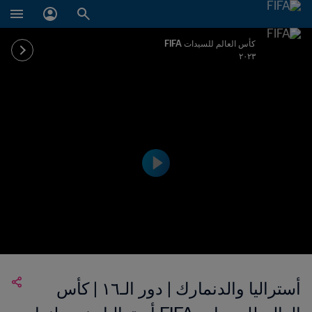
كأس العالم للسيدات FIFA
٢٠٢٣
أستراليا والدنمارك | دور الـ١٦ | كأس