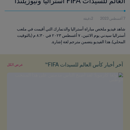
العالم للسيدات FIFA أستراليا ونيوزيلندا
٢٠٢٣™ | فيديو ملخص (لغة إشارة)
7 أغسطس 2023
2دقيقة
شاهد فيديو ملخص مباراة أستراليا والدنمارك التي أقيمت في ملعب
أستراليا سيدني يوم الاثنين، ٧ أغسطس ٢٠٢٣ في ٨:٣٠ م (بالتوقيت
المحلي). هذا الفيديو يتضمن مترجم لغة إشارة.
آخر أخبار كأس العالم للسيدات FIFA™
عرض الكل