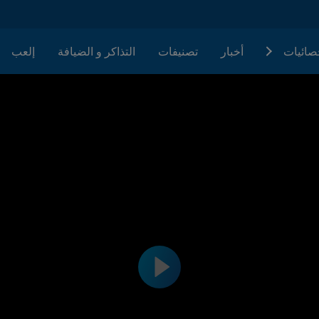
حصائيات
أخبار
تصنيفات
التذاكر و الضيافة
إلعب