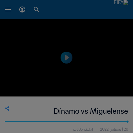
Dínamo vs Miguelense
28 أغسطس 2022
1دقيقة 35ثانية