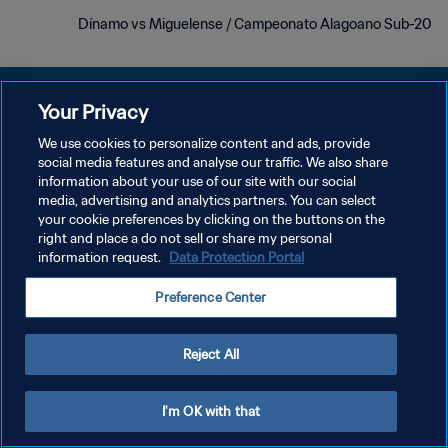
Dínamo vs Miguelense / Campeonato Alagoano Sub-20
Your Privacy
We use cookies to personalize content and ads, provide
سياسة الخصوصية
social media features and analyse our traffic. We also share
information about your use of our site with our social
شروط الخدمة
media, advertising and analytics partners. You can select
your cookie preferences by clicking on the buttons on the
إدارة تفضيلات ملفات تعريف الارتباط
right and place a do not sell or share my personal
حقوق النشر والطبع والتأليف © ١٩٩٤ - ٢٠٢٦ FIFA. جميع الحقوق محفوظة.
information request.
Data Protection Portal
Preference Center
Reject All
I'm OK with that