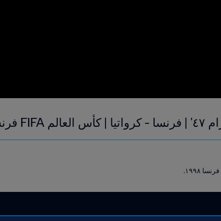
رنسا ١٩٩٨