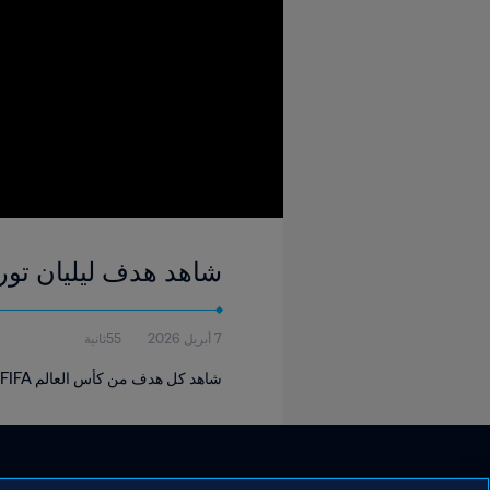
شاهد هدف ليليان تورام ٤٧' | فرنسا - كرواتيا | كأس العالم FIFA ف
7 أبريل 2026
55ثانية
شاهد كل هدف من كأس العالم FIFA فرنسا ١٩٩٨.