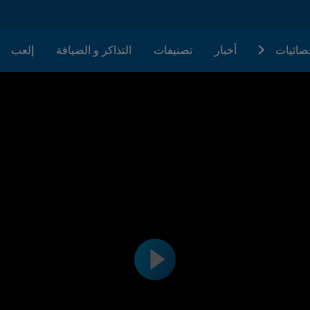
حصائيات
أخبار
تصنيفات
التذاكر و الضيافة
إلعب