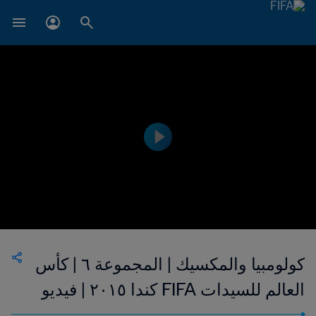
كولومبيا والمكسيك | المجموعة ٦ | كأس
العالم للسيدات FIFA كندا ٢٠١٥ | فيديو
ملخص