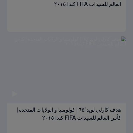
العالم للسيدات FIFA كندا ٢٠١٥
هدف كارلي لويد '٦٥ | كولومبيا و الولايات المتحدة |
كأس العالم للسيدات FIFA كندا ٢٠١٥