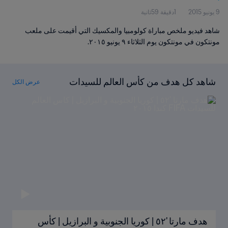
9 يونيو 2015
1دقيقة 59ثانية
شاهد فيديو ملخص مباراة كولومبيا والمكسيك التي أقيمت على ملعب
مونتكون في مونتكون يوم الثلاثاء ٩ يونيو ٢٠١٥.
شاهد كل هدف من كأس العالم للسيدات
عرض الكل
FIFA كندا ٢٠١٥
هدف مارتا '٥٢ | كوريا الجنوبية و البرازيل | كأس