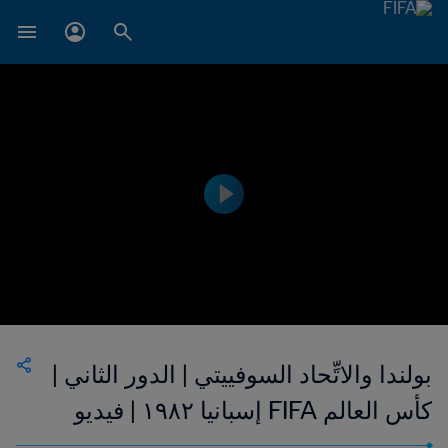
بولندا والاتِّحاد السوفييتي | الدور الثاني |
كأس العالم FIFA إسبانيا ١٩٨٢ | فيديو
ملخص