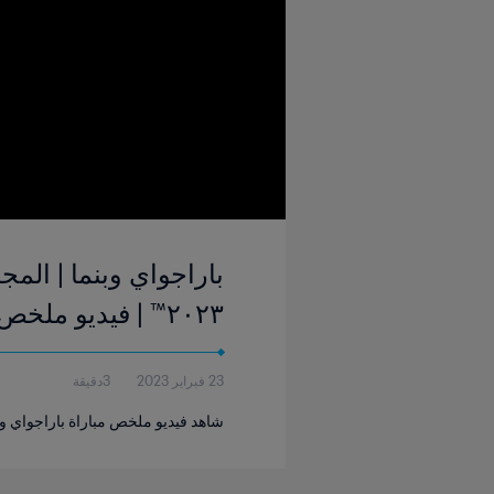
٢٠٢٣™ | فيديو ملخص
23 فبراير 2023
3دقيقة
شاهد فيديو ملخص مباراة باراجواي وبنما التي أقيم