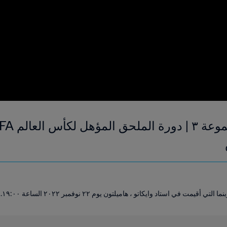
ت في استاد وايكاتو ، هاميلتون يوم ٢٢ نوفمبر ٢٠٢٢ الساعة ١٩:٠٠.