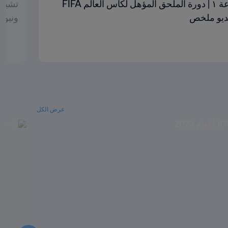
البرتغال والكاميرون | المجموعة ١ | دورة الملحق المؤهل لكأس العالم FIFA
ونيوزيلندا ٢٠٢٣
عرض الكل