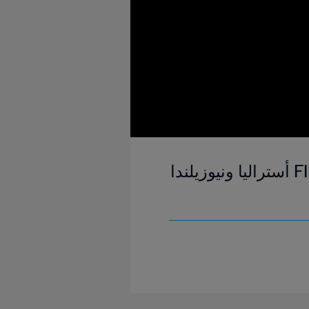
باراجواي وبنما | المجموعة ٣ | دورة الملحق المؤهل لكأس العالم FIFA أستراليا ونيوزيلندا