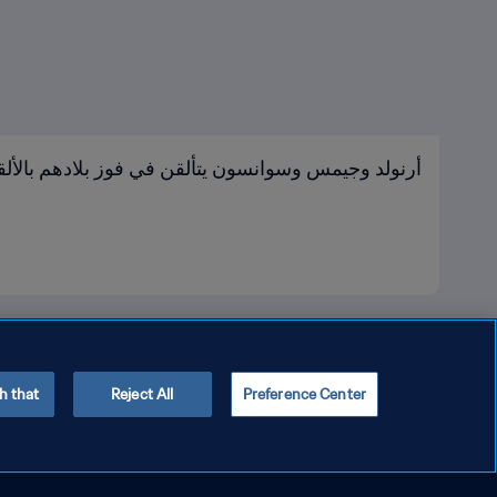
أرنولد وجيمس وسوانسون يتألقن في فوز بلادهم بالألق
h that
Reject All
Preference Center
سياسة الخصوصية
شروط الخدمة
إدارة تفضيلات ملفات تعريف الا