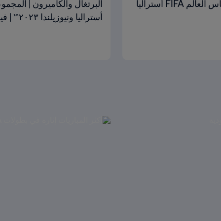
باراجواي وبنما | المجموعة ٣ | دورة الملحق المؤهل لكأس العالم FIFA أستراليا
أستراليا ونيوزيلندا ٢٠٢٣™ | فيديو ملخص