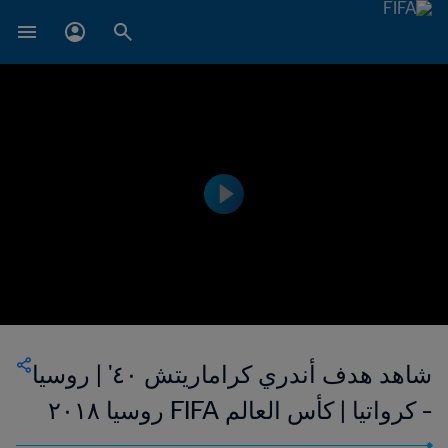
شاهد هدف أندري كراماريتش ٤٠' | روسيا
- كرواتيا | كأس العالم FIFA روسيا ٢٠١٨