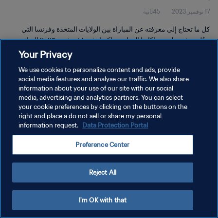
17 نوفمبر 2023
45ثانية
كل ما تحتاج إلى معرفته عن المباراة بين الولايات المتحدة وفرنسا التي
ستُلعب في ملعب جاكارتا الدولي، جاكرتا، في ١٨ نوفمبر ٢٠٢٣ الساعة
١٩:٠٠ (بالتوقيت المحلي).
Your Privacy
We use cookies to personalize content and ads, provide
social media features and analyse our traffic. We also share
information about your use of our site with our social
media, advertising and analytics partners. You can select
your cookie preferences by clicking on the buttons on the
سياسة الخصوصية
right and place a do not sell or share my personal
information request.
Data Protection Portal
شروط الخدمة
Preference Center
إدارة تفضيلات ملفات تعريف الارتباط
حقوق النشر والطبع والتأليف © ١٩٩٤ - ٢٠٢٦ FIFA. جميع الحقوق محفوظة.
Reject All
I'm OK with that