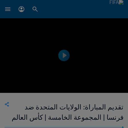
تقديم المباراة: الولايات المتحدة ضد
فرنسا | المجموعة الخامسة | كأس العالم
تحت ١٧ سنة FIFA إندونيسيا ٢٠٢٣™