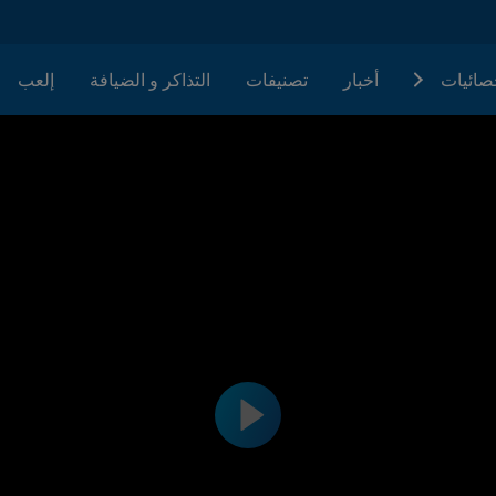
حصائيات
أخبار
تصنيفات
التذاكر و الضيافة
إلعب