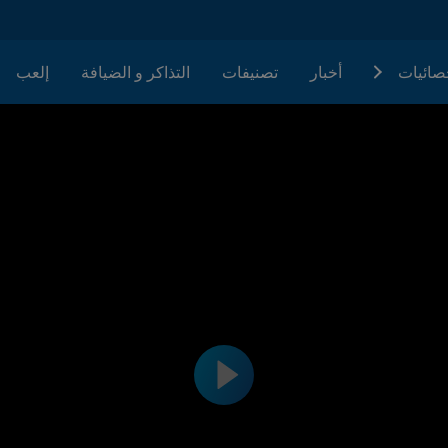
حصائيات
أخبار
تصنيفات
التذاكر و الضيافة
إلعب