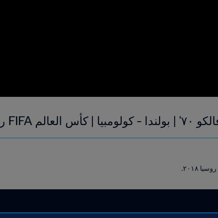
FIF روسيا ٢٠١٨