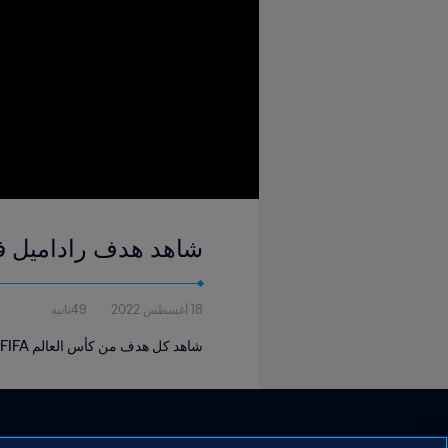
شاهد هدف راداميل فالكو ٧٠' | بولندا - كولومبيا | كأس العالم A
18 أغسطس 2022
49ثانية
شاهد كل هدف من كأس العالم FIFA روسيا ٢٠١٨.