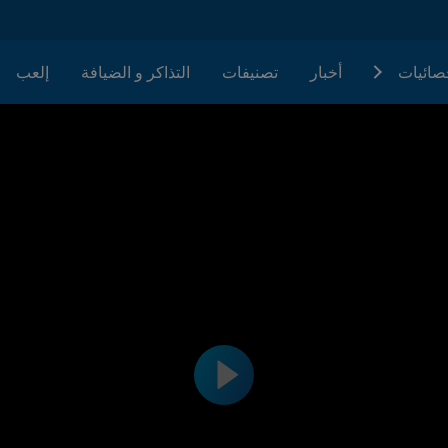
حصائيات
أخبار
تصنيفات
التذاكر و الضيافة
إلعب