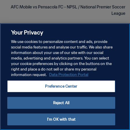
AFC Mobile vs Pensacola FC - NPSL / National Premier Soccer
League
Your Privacy
We use cookies to personalize content and ads, provide
social media features and analyse our traffic. We also share
سياسة الخصوصية
information about your use of our site with our social
media, advertising and analytics partners. You can select
شروط الخدمة
your cookie preferences by clicking on the buttons on the
right and place a do not sell or share my personal
إدارة تفضيلات ملفات تعريف الارتباط
information request.
Data Protection Portal
حقوق النشر والطبع والتأليف © ١٩٩٤ - ٢٠٢٦ FIFA. جميع الحقوق محفوظة.
Preference Center
Reject All
I'm OK with that