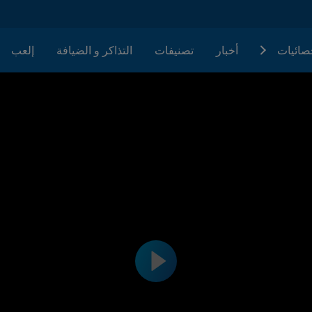
حصائيات
أخبار
تصنيفات
التذاكر و الضيافة
إلعب