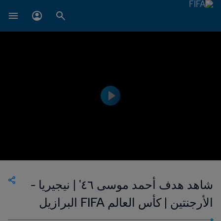
شاهد هدف أحمد موسى ٤٦' | نيجيريا -
الأرجنتين | كأس العالم FIFA البرازيل
٢٠١٤