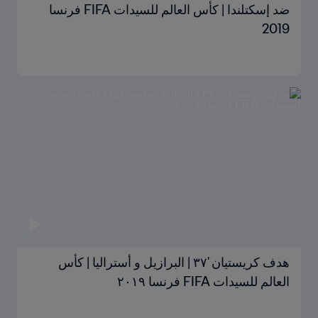
ضد إسكتلندا | كأس العالم للسيدات FIFA فرنسا
2019
هدف كريستيان '٣٧ | البرازيل و أستراليا | كأس
العالم للسيدات FIFA فرنسا ٢٠١٩