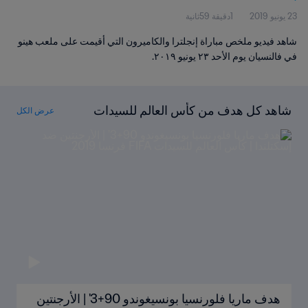
23 يونيو 2019
1دقيقة 59ثانية
شاهد فيديو ملخص مباراة إنجلترا والكاميرون التي أقيمت على ملعب هينو
في فالنسيان يوم الأحد ٢٣ يونيو ٢٠١٩.
شاهد كل هدف من كأس العالم للسيدات
عرض الكل
FIFA فرنسا ٢٠١٩
هدف ماريا فلورنسيا بونسيغوندو 90+3' | الأرجنتين