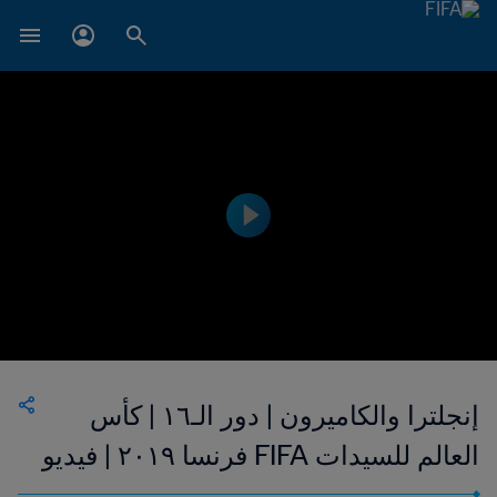
إنجلترا والكاميرون | دور الـ١٦ | كأس
العالم للسيدات FIFA فرنسا ٢٠١٩ | فيديو
ملخص