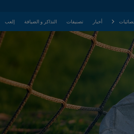
حصائيات
أخبار
تصنيفات
التذاكر و الضيافة
إلعب