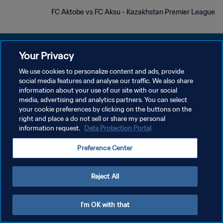
FC Aktobe vs FC Aksu - Kazakhstan Premier League
Your Privacy
We use cookies to personalize content and ads, provide
سياسة الخصوصية
social media features and analyse our traffic. We also share
information about your use of our site with our social
شروط الخدمة
media, advertising and analytics partners. You can select
your cookie preferences by clicking on the buttons on the
إدارة تفضيلات ملفات تعريف الارتباط
right and place a do not sell or share my personal
حقوق النشر والطبع والتأليف © ١٩٩٤ - ٢٠٢٦ FIFA. جميع الحقوق محفوظة.
information request.
Data Protection Portal
Preference Center
Reject All
I'm OK with that