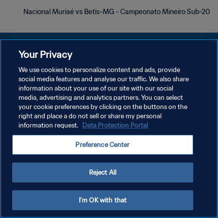
Nacional Muriaé vs Betis-MG - Campeonato Mineiro Sub-20
Your Privacy
We use cookies to personalize content and ads, provide
سياسة الخصوصية
social media features and analyse our traffic. We also share
information about your use of our site with our social
شروط الخدمة
media, advertising and analytics partners. You can select
your cookie preferences by clicking on the buttons on the
إدارة تفضيلات ملفات تعريف الارتباط
right and place a do not sell or share my personal
حقوق النشر والطبع والتأليف © ١٩٩٤ - ٢٠٢٦ FIFA. جميع الحقوق محفوظة.
information request.
Data Protection Portal
Preference Center
Reject All
I'm OK with that