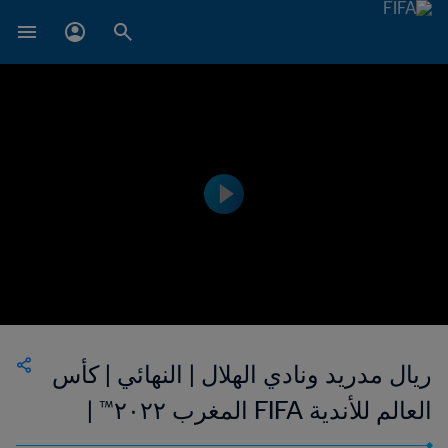
ريال مدريد ونادي الهلال | النهائي | كأس
العالم للأندية FIFA المغرب ٢٠٢٢™ |
إعادة المباراة