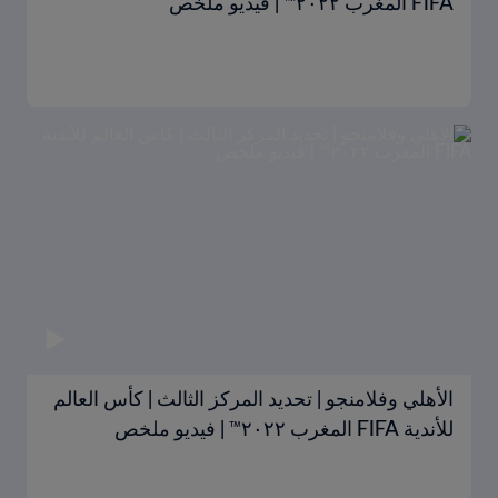
FIFA المغرب ٢٠٢٢™ | فيديو ملخص
الأهلي وفلامنجو | تحديد المركز الثالث | كأس العالم
للأندية FIFA المغرب ٢٠٢٢™ | فيديو ملخص