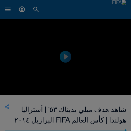
شاهد هدف ميلي يديناك ٥٣' | أستراليا -
هولندا | كأس العالم FIFA البرازيل ٢٠١٤