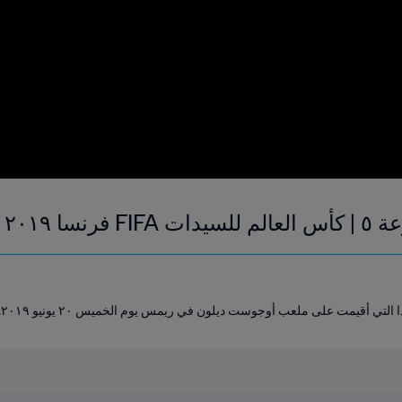
فيديو ملخص
لتي أقيمت على ملعب أوجوست ديلون في ريمس يوم الخميس ٢٠ يونيو ٢٠١٩.