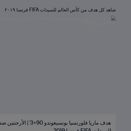
شاهد كل هدف من كأس العالم للسيدات FIFA فرنسا ٢٠١٩
هدف ماريا فلورنسيا بونسيغوندو
للسيدات FIFA فرنسا 2019