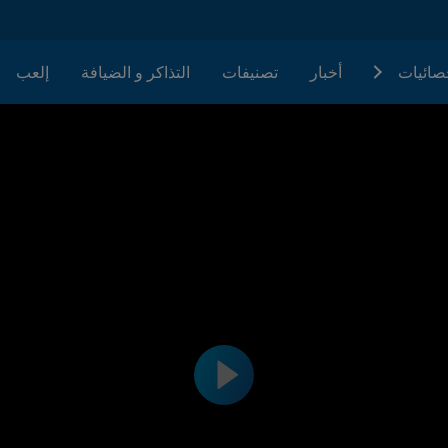
حصائيات
أخبار
تصنيفات
التذاكر و الضيافة
إلعب