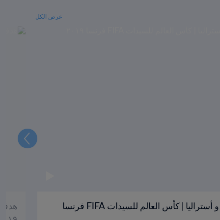
عرض الكل
التالي
هدف كريستيان '٣٧ | البرازيل و أستراليا | كأس العالم للسيدات FIFA فرنسا
٢٠١٩