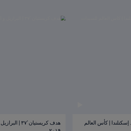
 90+3' | الأرجنتين ضد إسكتلندا | كأس العالم
٢٠١٩