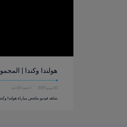
هولندا وكندا | المجموعة ٥ | كأس العالم للسيدات FIFA فرنسا ٢٠١٩ | 
20 يونيو 2019
1دقيقة 59ثانية
شاهد فيديو ملخص مباراة هولندا وكندا ا