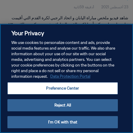
23 أغسطس 2021
1دقيقة 59ثانية
شاهد فيديو ملخص مباراة اليابان و اتحاد الرجبي لكرة القدم التي أقيمت
على ملعب لوجنيكي أرينا لكرة القدم الشاطئية في موسكو يوم الاثنين ٢٣
أغسطس ٢٠٢١.
Your Privacy
We use cookies to personalize content and ads, provide
social media features and analyse our traffic. We also share
information about your use of our site with our social
media, advertising and analytics partners. You can select
your cookie preferences by clicking on the buttons on the
سياسة الخصوصية
right and place a do not sell or share my personal
information request.
Data Protection Portal
شروط الخدمة
Preference Center
إدارة تفضيلات ملفات تعريف الارتباط
حقوق النشر والطبع والتأليف © ١٩٩٤ - ٢٠٢٦ FIFA. جميع الحقوق محفوظة.
Reject All
I'm OK with that