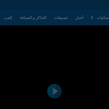
حصائيات
أخبار
تصنيفات
التذاكر و الضيافة
إلعب