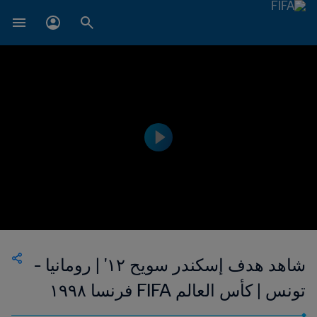
شاهد هدف إسكندر سويح ١٢' | رومانيا -
تونس | كأس العالم FIFA فرنسا ١٩٩٨