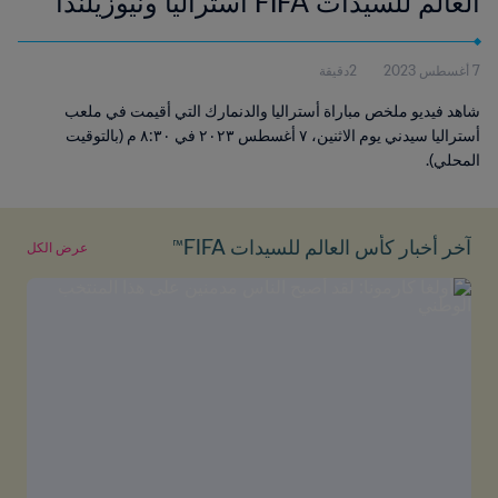
العالم للسيدات FIFA أستراليا ونيوزيلندا
2023™ | الُملخص
7 أغسطس 2023
2دقيقة
شاهد فيديو ملخص مباراة أستراليا والدنمارك التي أقيمت في ملعب
أستراليا سيدني يوم الاثنين، ٧ أغسطس ٢٠٢٣ في ٨:٣٠ م (بالتوقيت
المحلي).
آخر أخبار كأس العالم للسيدات FIFA™
عرض الكل