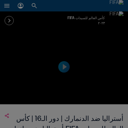
كأس العالم للسيدات FIFA
٢٠٢٣
أستراليا ضد الدنمارك | دور الـ16 | كأس