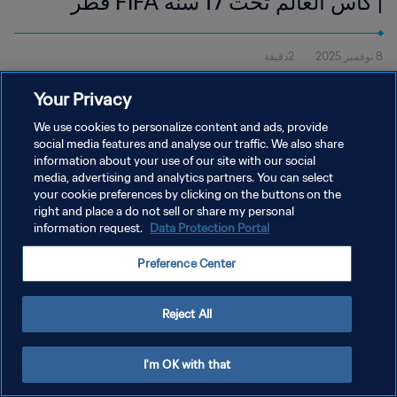
| كأس العالم تحت 17 سنة FIFA قطر
2025™ | أبرز اللقطات
8 نوفمبر 2025
2دقيقة
شاهد أبرز لقطات مباراة فرنسا وكندا التي أُقيمت في أسباير زون، الدوحة،
Your Privacy
يوم السبت 8 نوفمبر، في الساعة 16:30 (بالتوقيت المحلي).
We use cookies to personalize content and ads, provide
social media features and analyse our traffic. We also share
information about your use of our site with our social
media, advertising and analytics partners. You can select
your cookie preferences by clicking on the buttons on the
right and place a do not sell or share my personal
سياسة الخصوصية
information request.
Data Protection Portal
شروط الخدمة
Preference Center
إدارة تفضيلات ملفات تعريف الارتباط
حقوق النشر والطبع والتأليف © ١٩٩٤ - ٢٠٢٦ FIFA. جميع الحقوق محفوظة.
Reject All
I'm OK with that