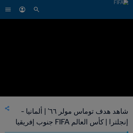
شاهد هدف توماس مولر ٦٦' | ألمانيا -
إنجلترا | كأس العالم FIFA جنوب إفريقيا
٢٠١٠