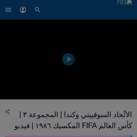
الاتِّحاد السوفييتي وكندا | المجموعة ٣ |
كأس العالم FIFA المكسيك ١٩٨٦ | فيديو
ملخص