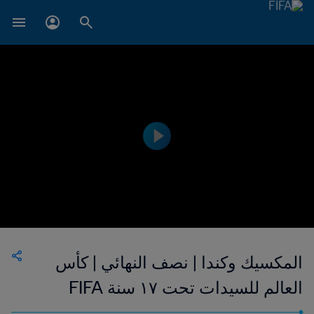
المكسيك وكندا | نصف النهائي | كأس
العالم للسيدات تحت ١٧ سنة FIFA
الأوروغواي ٢٠١٨™ | فيديو ملخص