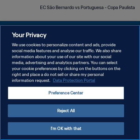
EC São Bernardo vs Portuguesa - Copa Paulista
Your Privacy
We use cookies to personalize content and ads, provide
سياسة الخصوصية
social media features and analyse our traffic. We also share
information about your use of our site with our social
شروط الخدمة
media, advertising and analytics partners. You can select
your cookie preferences by clicking on the buttons on the
إدارة تفضيلات ملفات تعريف الارتباط
right and place a do not sell or share my personal
حقوق النشر والطبع والتأليف © ١٩٩٤ - ٢٠٢٦ FIFA. جميع الحقوق محفوظة.
information request.
Data Protection Portal
Preference Center
Reject All
I'm OK with that