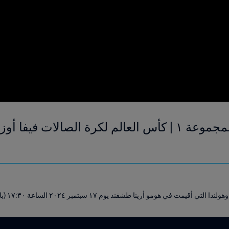
 هومو أرينا طشقند يوم ١٧ سبتمبر ٢٠٢٤ الساعة ١٧:٣٠ (بالتوقيت المحلي).