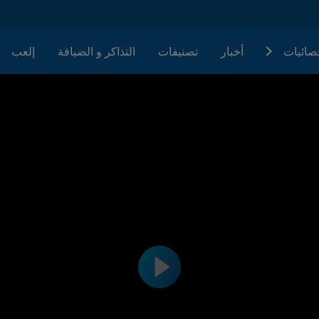
حصائيات
أخبار
تصنيفات
التذاكر و الضيافة
إلعب