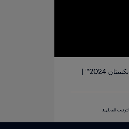
كوستاريكا وهولندا | المجموعة ١ | كأس العالم لكرة الصالات فيفا أوزبكستان 2024™ |