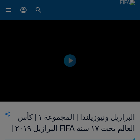
البرازيل ونيوزيلندا | المجموعة ١ | كأس
العالم تحت ١٧ سنة FIFA البرازيل ٢٠١٩ |
فيديو ملخص