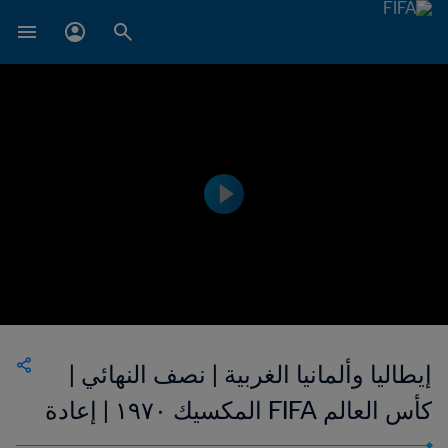
إيطاليا وألمانيا الغربية | نصف النهائي |
كأس العالم FIFA المكسيك ١٩٧٠ | إعادة
المباراة