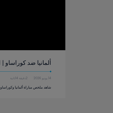
ألمانيا ضد كوراساو | المجموع
14 يونيو 2026
2دقيقة 14ثانية
شاهد ملخص مباراة ألمانيا وكوراساو التي جرت في استاد هيو