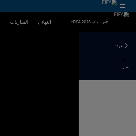
النهائي
المباريات
ا
كأس العالم FIFA 2026™
عودة
شارك