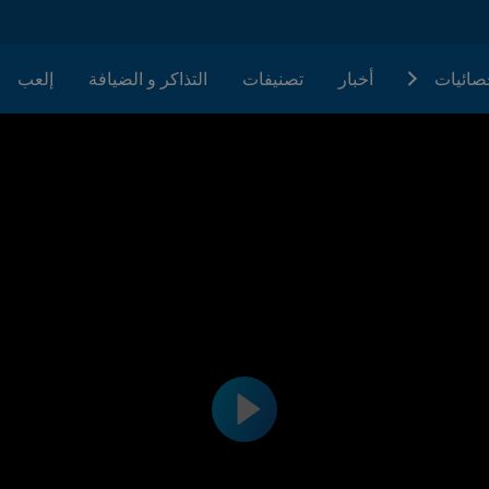
حصائيات
أخبار
تصنيفات
التذاكر و الضيافة
إلعب