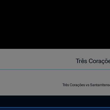
Três Coraçõe
Três Corações vs Santarriten