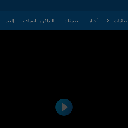
حصائيات
أخبار
تصنيفات
التذاكر و الضيافة
إلعب