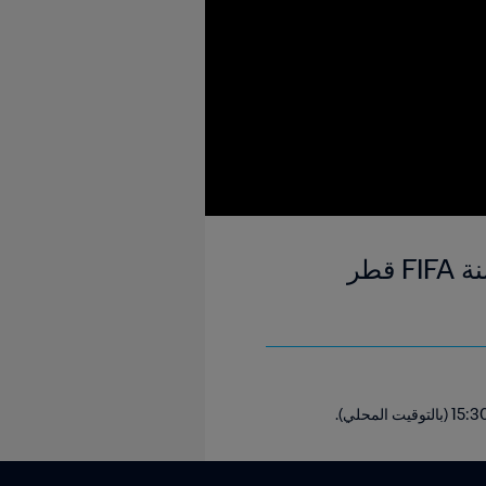
سويسرا ضد المكسيك | المجموعة السادسة | كأس العالم تحت 17 سنة FIFA قطر