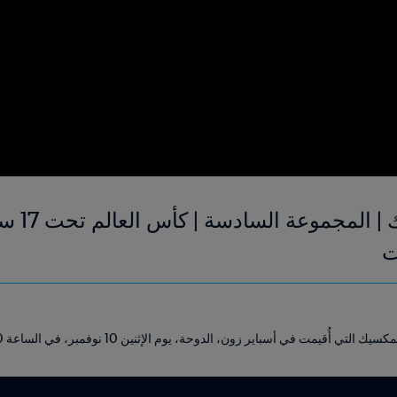
ي أسباير زون، الدوحة، يوم الإثنين 10 نوفمبر، في الساعة 15:30 (بالتوقيت المحلي).