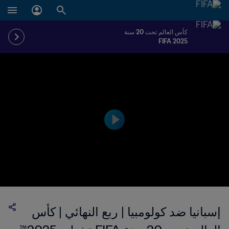
كأس العالم تحت 20 سنة
FIFA 2025
إسبانيا ضد كولومبيا | ربع النهائي | كأس