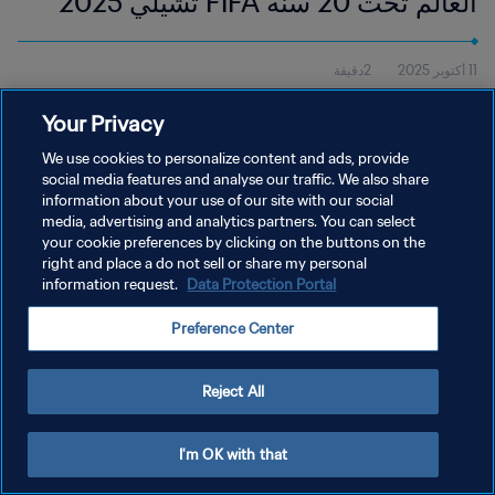
العالم تحت 20 سنة FIFA تشيلي 2025™
| الملخص
11 أكتوبر 2025
2دقيقة
شاهد ملخص المباراة بين إسبانيا وكولومبيا التي جرت في ملعب فيسكال،
Your Privacy
يوم السبت 11 أكتوبر، عند الساعة 17:00 (بالتوقيت المحلي).
We use cookies to personalize content and ads, provide
social media features and analyse our traffic. We also share
information about your use of our site with our social
media, advertising and analytics partners. You can select
your cookie preferences by clicking on the buttons on the
right and place a do not sell or share my personal
سياسة الخصوصية
information request.
Data Protection Portal
شروط الخدمة
Preference Center
إدارة تفضيلات ملفات تعريف الارتباط
حقوق النشر والطبع والتأليف © ١٩٩٤ - ٢٠٢٦ FIFA. جميع الحقوق محفوظة.
Reject All
I'm OK with that