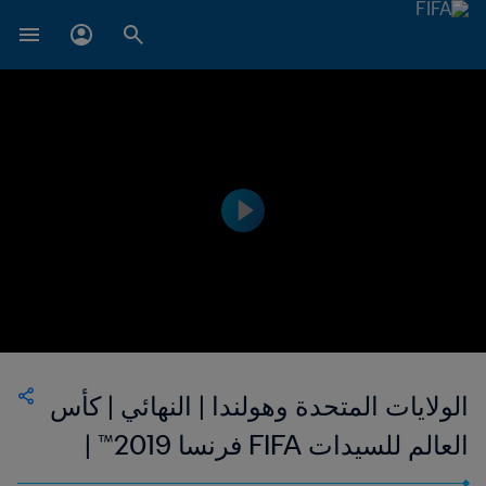
الولايات المتحدة وهولندا | النهائي | كأس
العالم للسيدات FIFA فرنسا 2019™ |
فيديو ملخص مطول