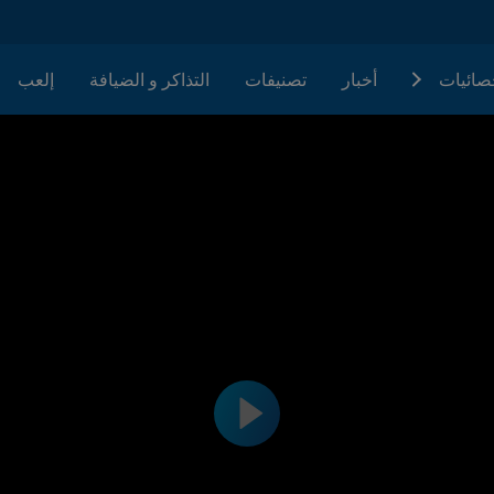
حصائيات
أخبار
تصنيفات
التذاكر و الضيافة
إلعب