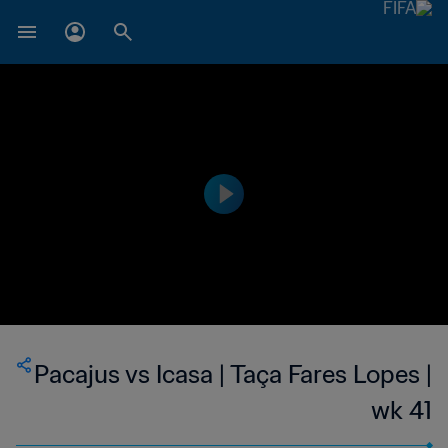
Pacajus vs Icasa | Taça Fares Lopes |
wk 41