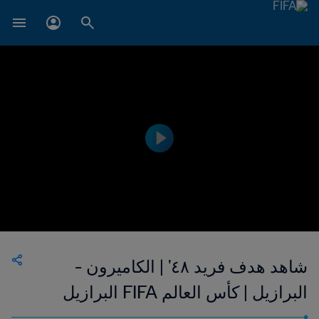
شاهد هدف فريد ٤٨' | الكاميرون -
البرازيل | كأس العالم FIFA البرازيل
٢٠١٤