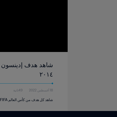
٢٠١٤
18 أغسطس 2022
49ثانية
شاهد كل هدف من كأس العالم FIFA البرازيل ٢٠١٤.