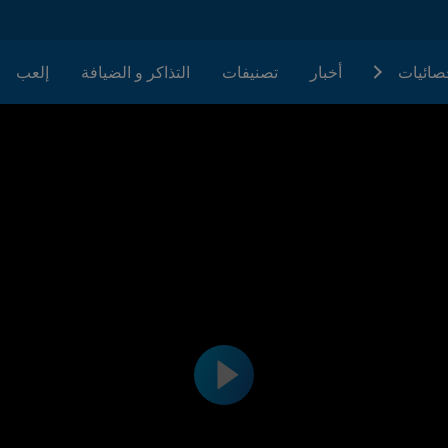
حصائيات
أخبار
تصنيفات
التذاكر و الضيافة
إلعب