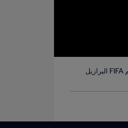
شاهد هدف إدينسون كافاني ٢٣' | أوروغواي - كوستاريكا | كأس العالم FIFA البرازيل